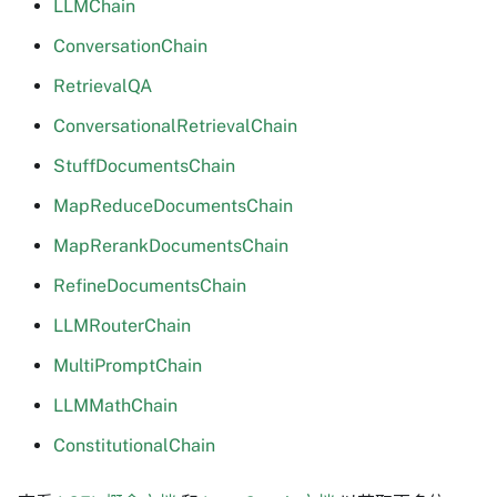
LLMChain
ConversationChain
RetrievalQA
ConversationalRetrievalChain
StuffDocumentsChain
MapReduceDocumentsChain
MapRerankDocumentsChain
RefineDocumentsChain
LLMRouterChain
MultiPromptChain
LLMMathChain
ConstitutionalChain