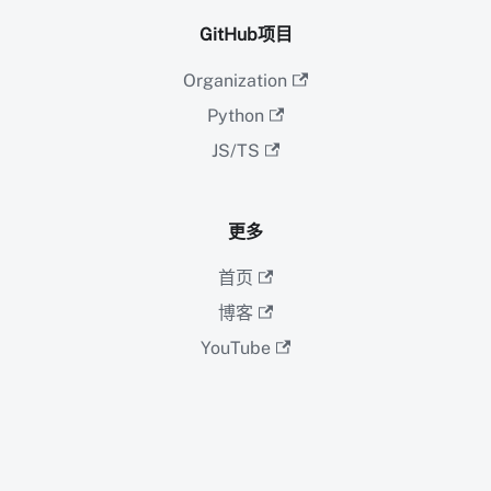
GitHub项目
Organization
Python
JS/TS
更多
首页
博客
YouTube